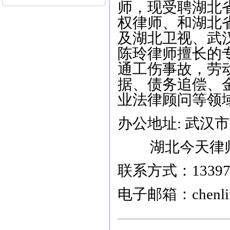
师，现受聘湖北省
（刑事辩护）下午-朱女士
（离婚纠纷） 5、3月12日
权律师、和湖北省
上午-李女士（离婚纠纷）
及湖北卫视、武
本站律师2015年3月开庭
陈玲律师擅长的
公告： 1、3月2日15:00，
江汉区人民法院，离婚纠
通工伤事故，劳
纷案； 2、3月6日9:00，东
据、债务追偿、
西湖区人民法院，离婚后
财产纠纷案； 3、3月9日1
业法律顾问等领
4:30，江汉区人民法院，继
承析产纠纷案； 4、3月13
日14:30，武昌区人民法
办公地址: 武汉
院，劳动纠纷案； 5、3月1
7日9:30，江岸区人民法
湖北今天律师
院，离婚纠纷案； 6、3月2
3日14:30，青山区人民法
院，商品房买卖合同纠纷
联系方式：133971
案；
电子邮箱：chenlin
本站律师2012年2月开庭
公告： 1、2月7日15:00，
江汉区人民法院，继承析
产纠纷案； 2、2月8日9:0
0，武昌区人民法院，劳动