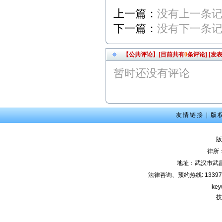
争议纠纷案； 3、2月9日9:
上一篇：
没有上一条
00，江岸区人民法院，离
婚纠纷案； 4、2月9日14:4
下一篇：
没有下一条
5，武昌区人民法院，商品
房买卖合同纠纷案； 5、2
月13日9:00，武昌区人民法
【公共评论】[目前共有
0
条评论]
[发表
院，劳动纠纷案； 6、2月1
5日15:00，东湖高新区人民
暂时还没有评论
法院，股权纠纷案；
2012年2月咨询预约公
告： 1、2月3日上午-陈女
士（离婚纠纷）下午-余女
友情链接
|
版
士（离婚纠纷）2、2月6日
下午-唐先生（合同纠纷）
版
3、2月7日上午-钟先生（劳
动纠纷）4、2月8日下午-刘
律所
先生（刑事辩护） 5、2月1
地址：武汉市武
0日上午-朱女士（交通事
法律咨询、预约热线: 133971220
故）
key
本站律师2011年6月份开
技
庭公告： 1、6月7日9:00，
武汉市江岸区人民法院，
房屋买卖合同纠纷案； 2、