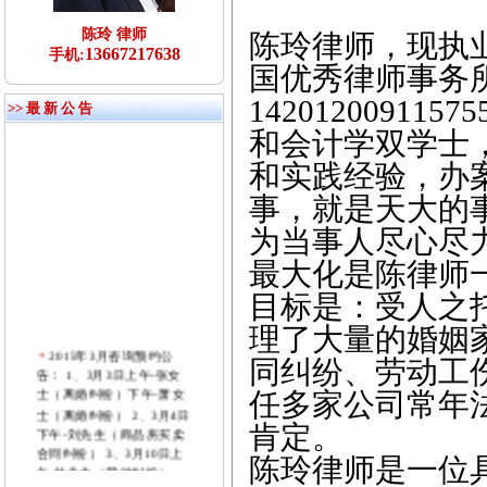
陈玲 律师
陈玲律师，现执
13667217638
手机:
国优秀律师事务
1420120091
>> 最 新 公 告
和会计学双学士
和实践经验，办
事，就是天大的
为当事人尽心尽
最大化是陈律师
目标是：受人之
理了大量的婚姻
2015年3月咨询预约公
同纠纷、劳动工
告： 1、3月3日上午-张女
士（离婚纠纷）下午-萧女
任多家公司常年
士（离婚纠纷） 2、3月4日
下午-刘先生（商品房买卖
肯定。
合同纠纷） 3、3月10日上
陈玲律师是一位
午-付先生（劳动纠纷）
4、3月11日下午-张先生