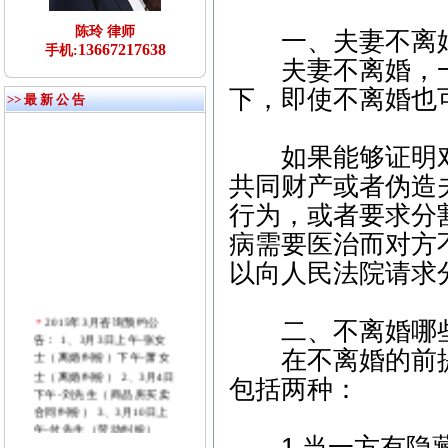
陈玲 律师
一、夫妻不离婚
13667217638
手机:
夫妻不离婚，一
下，即使不离婚也
>> 最 新 公 告
如果能够证明对
共同财产或者伪造
行为，或者要求分
病需要医治而对方
以向人民法院请求
2015年3月咨询预约公
二、不离婚哪些
告： 1、3月3日上午-张女
士（离婚纠纷）下午-萧女
在不离婚的前提
士（离婚纠纷） 2、3月4日
包括两种：
下午-刘先生（商品房买卖
合同纠纷） 3、3月10日上
午-付先生（劳动纠纷）
1.当一方有隐藏
4、3月11日下午-张先生