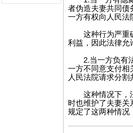
（刑事辩护）下午-朱女士
者伪造夫妻共同债
（离婚纠纷） 5、3月12日
上午-李女士（离婚纠纷）
一方有权向人民法
本站律师2015年3月开庭
公告： 1、3月2日15:00，
这种行为严重破
江汉区人民法院，离婚纠
纷案； 2、3月6日9:00，东
利益，因此法律允
西湖区人民法院，离婚后
财产纠纷案； 3、3月9日1
4:30，江汉区人民法院，继
2.当一方负有法
承析产纠纷案； 4、3月13
一方不同意支付相
日14:30，武昌区人民法
院，劳动纠纷案； 5、3月1
人民法院请求分割
7日9:30，江岸区人民法
院，离婚纠纷案； 6、3月2
3日14:30，青山区人民法
这种情况下，法
院，商品房买卖合同纠纷
案；
时也维护了夫妻关
本站律师2012年2月开庭
规定了这两种情况
公告： 1、2月7日15:00，
江汉区人民法院，继承析
产纠纷案； 2、2月8日9:0
0，武昌区人民法院，劳动