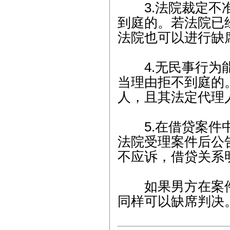
0，武昌区人民法院，劳动
3.法院裁定不准
争议纠纷案； 3、2月9日9:
00，江岸区人民法院，离
到庭的。若法院已
婚纠纷案； 4、2月9日14:4
法院也可以进行缺
5，武昌区人民法院，商品
房买卖合同纠纷案； 5、2
月13日9:00，武昌区人民法
4.无民事行为能
院，劳动纠纷案； 6、2月1
5日15:00，东湖高新区人民
当理由拒不到庭的
法院，股权纠纷案；
人，且其法定代理
2012年2月咨询预约公
告： 1、2月3日上午-陈女
士（离婚纠纷）下午-余女
5.在借贷案件中
士（离婚纠纷）2、2月6日
下午-唐先生（合同纠纷）
法院受理案件后公
3、2月7日上午-钟先生（劳
不应诉，借贷关系
动纠纷）4、2月8日下午-刘
先生（刑事辩护） 5、2月1
0日上午-朱女士（交通事
如果男方在案件
故）
同样可以缺席判决
本站律师2011年6月份开
庭公告： 1、6月7日9:00，
武汉市江岸区人民法院，
房屋买卖合同纠纷案； 2、