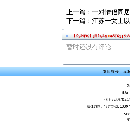
6月9日9:30，武汉市武昌区
人民法院，代理合同纠纷
上一篇：
一对情侣同居
案； 3、6月15日9:00，武
下一篇：
江苏一女士
汉新技术开发区人民法
院，劳动争议纠纷案； 4、
6月17日9:00，武汉市中级
【公共评论】[目前共有
0
条评论]
[发表
人民法院，劳动争议纠纷
案； 5、6月21日9:00，武
暂时还没有评论
汉新技术开发区人民法
院，非法持有毒品案；
友情链接
|
版
版
律所
地址：武汉市武
法律咨询、预约热线: 133971220
key
技