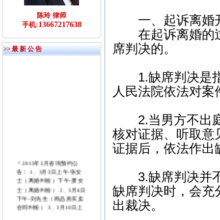
陈玲 律师
一、起诉离婚开
13667217638
手机:
在起诉离婚的过
席判决的。
>> 最 新 公 告
1.缺席判决是指
人民法院依法对案
2.当男方不出庭
核对证据、听取意
证据后，依法作出
2015年3月咨询预约公
告： 1、3月3日上午-张女
3.缺席判决并不
士（离婚纠纷）下午-萧女
士（离婚纠纷） 2、3月4日
缺席判决时，会充
下午-刘先生（商品房买卖
出裁决。
合同纠纷） 3、3月10日上
午-付先生（劳动纠纷）