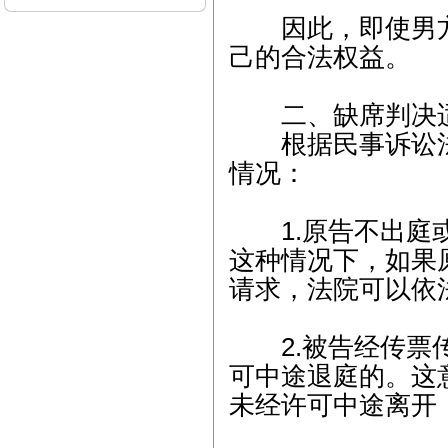
4、3月11日下午-张先生
（刑事辩护）下午-朱女士
因此，即使男方
（离婚纠纷） 5、3月12日
己的合法权益。
上午-李女士（离婚纠纷）
本站律师2015年3月开庭
二、缺席判决适
公告： 1、3月2日15:00，
江汉区人民法院，离婚纠
根据民事诉讼法
纷案； 2、3月6日9:00，东
西湖区人民法院，离婚后
情况：
财产纠纷案； 3、3月9日1
4:30，江汉区人民法院，继
承析产纠纷案； 4、3月13
1.原告不出庭或
日14:30，武昌区人民法
院，劳动纠纷案； 5、3月1
这种情况下，如果
7日9:30，江岸区人民法
请求，法院可以依
院，离婚纠纷案； 6、3月2
3日14:30，青山区人民法
院，商品房买卖合同纠纷
2.被告经传票传
案；
可中途退庭的。这
本站律师2012年2月开庭
公告： 1、2月7日15:00，
未经许可中途离开
江汉区人民法院，继承析
产纠纷案； 2、2月8日9:0