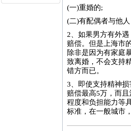
4、3月11日下午-张先生
(一)重婚的;
（刑事辩护）下午-朱女士
（离婚纠纷） 5、3月12日
上午-李女士（离婚纠纷）
(二)有配偶者与他
本站律师2015年3月开庭
公告： 1、3月2日15:00，
2、如果男方有外
江汉区人民法院，离婚纠
赔偿。但是
上海
市
纷案； 2、3月6日9:00，东
西湖区人民法院，离婚后
除非是因为有
家庭
财产纠纷案； 3、3月9日1
4:30，江汉区人民法院，继
致离婚，不会支持
承析产纠纷案； 4、3月13
日14:30，武昌区人民法
错方而已。
院，劳动纠纷案； 5、3月1
7日9:30，江岸区人民法
3、即使支持精神
院，离婚纠纷案； 6、3月2
3日14:30，青山区人民法
赔偿最高5万，而
院，商品房买卖合同纠纷
案；
程度和负担能力等
标准，在一般城市，
本站律师2012年2月开庭
公告： 1、2月7日15:00，
江汉区人民法院，继承析
产纠纷案； 2、2月8日9:0