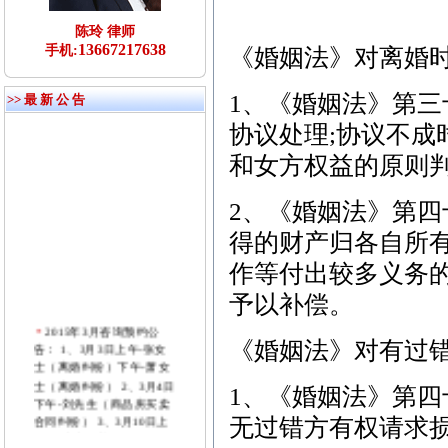
陈玲 律师
13667217638
手机:
《婚姻法》对离婚
1、《婚姻法》第三
>> 最 新 公 告
协议处理;协议不
和女方权益的原则
2、《婚姻法》第四
得的财产归各自所
作等付出较多义务的
予以补偿。
2015年3月咨询预约公
告： 1、3月3日上午-张女
《婚姻法》对有过
士（离婚纠纷）下午-萧女
士（离婚纠纷） 2、3月4日
1、《婚姻法》第四
下午-刘先生（商品房买卖
合同纠纷） 3、3月10日上
无过错方有权请求
午-付先生（劳动纠纷）