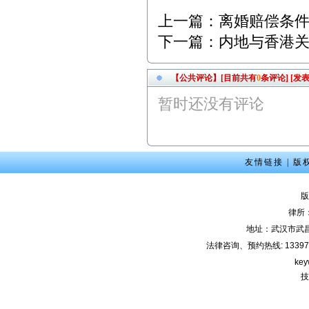
0，武昌区人民法院，劳动
争议纠纷案； 3、2月9日9:
上一篇：
离婚赔偿条
00，江岸区人民法院，离
婚纠纷案； 4、2月9日14:4
下一篇：
内地与香港
5，武昌区人民法院，商品
房买卖合同纠纷案； 5、2
月13日9:00，武昌区人民法
【公共评论】[目前共有
0
条评论]
[发表
院，劳动纠纷案； 6、2月1
5日15:00，东湖高新区人民
暂时还没有评论
法院，股权纠纷案；
2012年2月咨询预约公
告： 1、2月3日上午-陈女
士（离婚纠纷）下午-余女
友情链接
|
版
士（离婚纠纷）2、2月6日
下午-唐先生（合同纠纷）
版
3、2月7日上午-钟先生（劳
动纠纷）4、2月8日下午-刘
律所
先生（刑事辩护） 5、2月1
地址：武汉市武
0日上午-朱女士（交通事
法律咨询、预约热线: 133971220
故）
key
本站律师2011年6月份开
技
庭公告： 1、6月7日9:00，
武汉市江岸区人民法院，
房屋买卖合同纠纷案； 2、