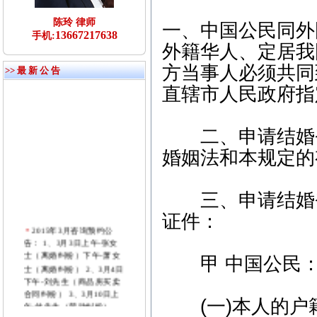
陈玲 律师
一、中国公民同外
13667217638
手机:
外籍华人、定居我
方当事人必须共同
>> 最 新 公 告
直辖市人民政府指
二、申请结婚登
婚姻法和本规定的
三、申请结婚登
证件：
2015年3月咨询预约公
告： 1、3月3日上午-张女
士（离婚纠纷）下午-萧女
甲 中国公民
士（离婚纠纷） 2、3月4日
下午-刘先生（商品房买卖
合同纠纷） 3、3月10日上
午-付先生（劳动纠纷）
(一)本人的户籍
4、3月11日下午-张先生