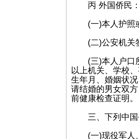
丙 外国侨民
争议纠纷案； 3、2月9日9:
00，江岸区人民法院，离
婚纠纷案； 4、2月9日14:4
5，武昌区人民法院，商品
(一)本人护照或
房买卖合同纠纷案； 5、2
月13日9:00，武昌区人民法
院，劳动纠纷案； 6、2月1
(二)公安机关签
5日15:00，东湖高新区人民
法院，股权纠纷案；
2012年2月咨询预约公
(三)本人户口
告： 1、2月3日上午-陈女
以上机关、学校、
士（离婚纠纷）下午-余女
士（离婚纠纷）2、2月6日
生年月、婚姻状况
下午-唐先生（合同纠纷）
3、2月7日上午-钟先生（劳
请结婚的男女双方
动纠纷）4、2月8日下午-刘
前健康检查证明。
先生（刑事辩护） 5、2月1
0日上午-朱女士（交通事
故）
三、下列中国公
本站律师2011年6月份开
庭公告： 1、6月7日9:00，
武汉市江岸区人民法院，
(一)现役军人
房屋买卖合同纠纷案； 2、