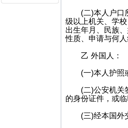
（刑事辩护）下午-朱女士
（离婚纠纷） 5、3月12日
(二)本人户口
上午-李女士（离婚纠纷）
级以上机关、学校
本站律师2015年3月开庭
出生年月、民族、
公告： 1、3月2日15:00，
江汉区人民法院，离婚纠
性质、申请与何人
纷案； 2、3月6日9:00，东
西湖区人民法院，离婚后
财产纠纷案； 3、3月9日1
乙 外国人：
4:30，江汉区人民法院，继
承析产纠纷案； 4、3月13
日14:30，武昌区人民法
院，劳动纠纷案； 5、3月1
(一)本人护照或
7日9:30，江岸区人民法
院，离婚纠纷案； 6、3月2
3日14:30，青山区人民法
(二)公安机关
院，商品房买卖合同纠纷
案；
的身份证件，或临
本站律师2012年2月开庭
公告： 1、2月7日15:00，
(三)经本国外交
江汉区人民法院，继承析
产纠纷案； 2、2月8日9:0
0，武昌区人民法院，劳动